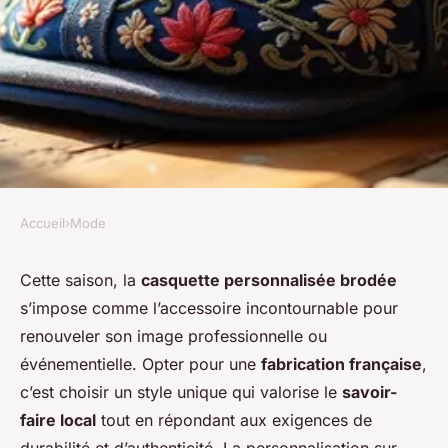
Accueil
›
Mode
MODE
La casquette personnalisée
Cette saison, la
casquette personnalisée brodée
s’impose comme l’accessoire incontournable pour
brodée made in france en gros
renouveler son image professionnelle ou
: tendance et savoir-faire local
événementielle. Opter pour une
fabrication française
,
c’est choisir un style unique qui valorise le
savoir-
Alice
•
23 février 2026
•
6 min de lecture
faire local
tout en répondant aux exigences de