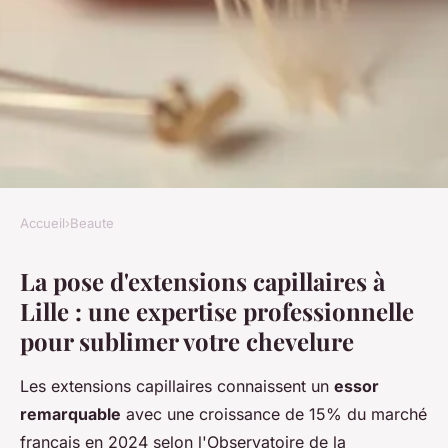
Accueil
›
Beaute
BEAUTE
La pose d'extensions capillaires à
Pose d'extensions capillaires à
Lille : une expertise professionnelle
Lille : qualité et méthode à
pour sublimer votre chevelure
froid
Les extensions capillaires connaissent un
essor
Alice
•
9 février 2026
•
8 min de lecture
remarquable
avec une croissance de 15% du marché
français en 2024 selon l'Observatoire de la